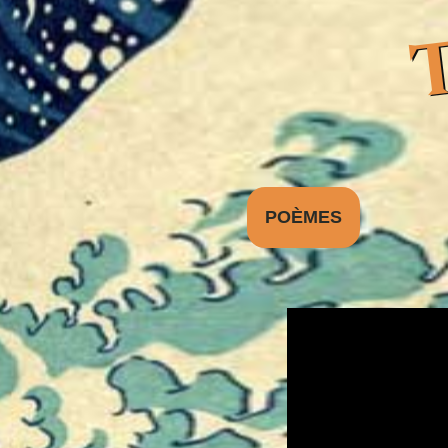
T
POÈMES