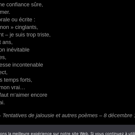
e confiance sûre,
imer.
orale ou écrite :
non » cinglants,
 – je suis trop triste,
t ans,
on inévitable
es,
esse incontenable
ect,
es temps forts,
 mon vrai…
 faut m’aimer encore
ai.
 Tentatives de jalousie et autres poèmes – 8 décembre
in
,
Tentatives de jalousie et autres
ns la meilleure expérience sur notre site Web. Si vous continuez à util