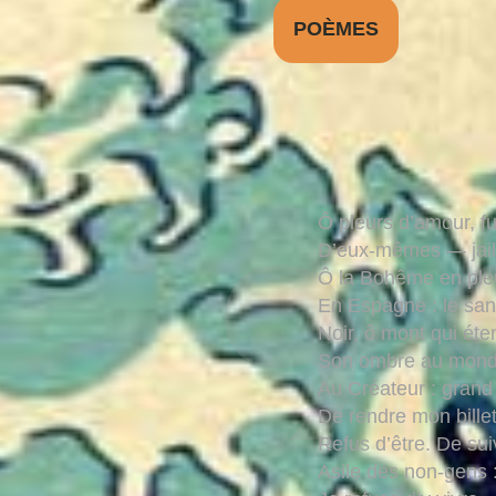
POÈMES
Ô pleurs d’amour, fu
D’eux-mêmes — jaill
Ô la Bohême en pleu
En Espagne : le san
Noir, ô mont qui éte
Son ombre au monde
Au Créateur : gran
De rendre mon billet
Refus d’être. De sui
Asile des non-gens 