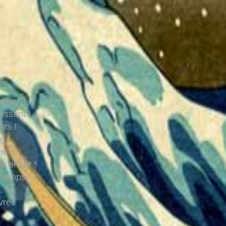
reur !
issant !
rs !
g !
nd
 entier !
d temps
.
vre.
: