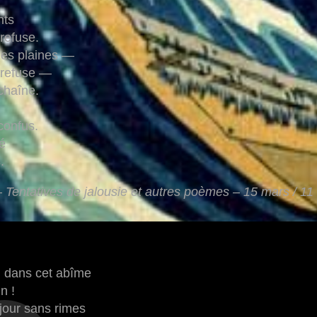
nts
refuse.
des plaines —
e refuse —
chaîne.
confus.
é
.
 Tentatives de jalousie et autres poèmes – 15 mars / 1
n dans cet abîme
n !
 jour sans rimes