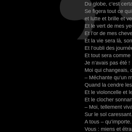
Du globe, c’est certa
Se figera tout ce qui
et lutte et brille et ve
Et le vert de mes ye
Et l’or de mes chev
Et la vie sera là, so
Et l’oubli des journé
Et tout sera comme s
Je n’avais pas été !
Moi qui changeais,
– Méchante qu’un mo
Quand la cendre les
Et le violoncelle et 
Et le clocher sonna
– Moi, tellement viva
Sur le sol caressant
A tous – qu’importe.
Vous : miens et étra