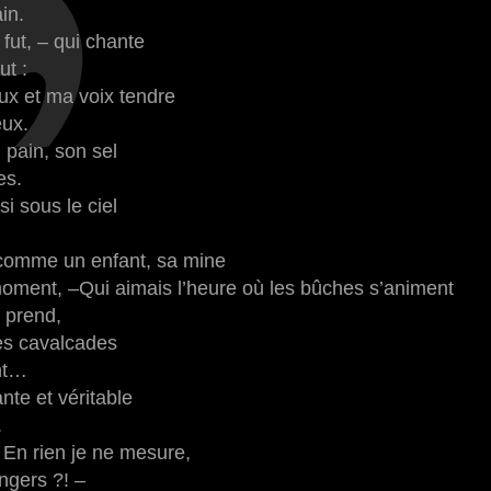
in.
 fut, – qui chante
ut :
ux et ma voix tendre
eux.
n pain, son sel
es.
i sous le ciel
 comme un enfant, sa mine
ment, –Qui aimais l’heure où les bûches s’animent
 prend,
les cavalcades
nt…
nte et véritable
.
 En rien je ne mesure,
ngers ?! –