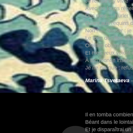
Je refuse d’y vivre
Avec les loups rége
Des rues — hurler : 
Quant aux requins 
Non ! — Glisser : j
Le long des dos en 
Oreilles obstruées,
Et mes yeux voient 
À ton monde insens
Je ne dis que : refus
Marina Tsvetaeva
–
Il en tomba combie
Béant dans le lointai
Et je disparaîtrai un