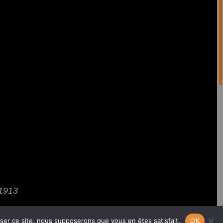
 1913
 poèmes
,
iser ce site, nous supposerons que vous en êtes satisfait.
OK