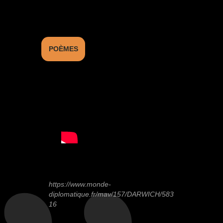
POÈMES
https://www.monde-
diplomatique.fr/mav/157/DARWICH/583
16