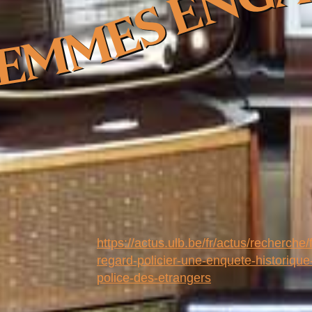
MMES ENGAGEE- REGARD PO
https://actus.ulb.be/fr/actus/recherc
regard-policier-une-enquete-historique
police-des-etrangers