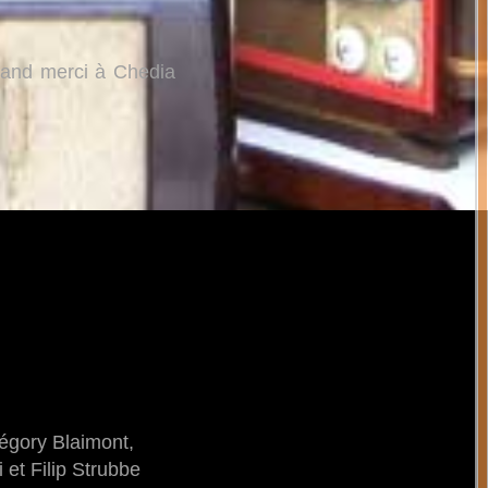
 grand merci à Chedia
régory Blaimont,
et Filip Strubbe