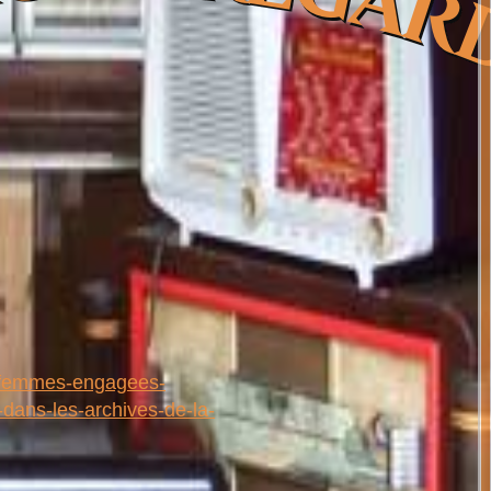
LICIER-ENQUETE HISTORI
he/femmes-engagees-
-dans-les-archives-de-la-