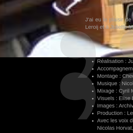
J’ai eu le plaisir d
Leroij et à Juliette 
Réalisation : J
Accompagnement
Montage : Ched
Musique : Nico
Mixage : Cyril
Visuels : Elis
Images : Archiv
Production : Le
Avec les voix 
Nicolas Horvat