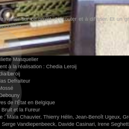
e travailler sur ce projet. A écouter et à diffuser. Et un
Masquelier
uliette Masquelier
 à la réalisation : Chedia Leroij
ia Leroij
las Defraiteur
 Mossé
e Debouny
es de l’État en Belgique
 Bruit et la Fureur
de : Maïa Chauvier, Thierry Hélin, Jean-Benoît Ugeux, G
, Serge Vandiepenbeeck, Davide Casinari, Irene Seghetti 